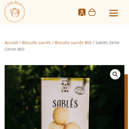
Accueil
/
Biscuits sucrés
/
Biscuits sucrés BIO
/ Sablés Zeste
Citron BIO