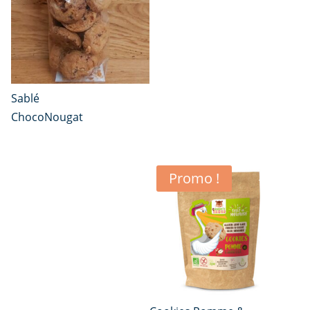
Sablé
ChocoNougat
Promo !