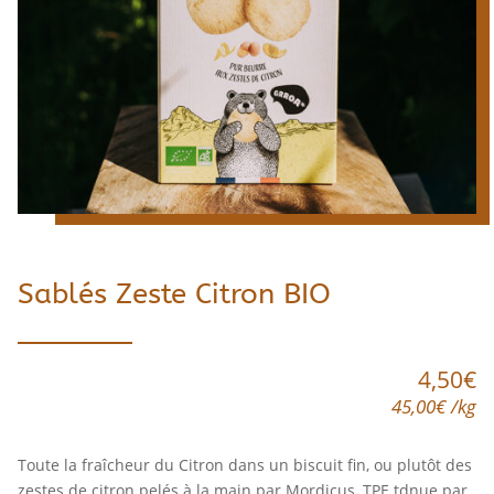
Sablés Zeste Citron BIO
4,50
€
45,00
€
/
kg
Toute la fraîcheur du Citron dans un biscuit fin, ou plutôt des
zestes de citron pelés à la main par Mordicus, TPE tdnue par