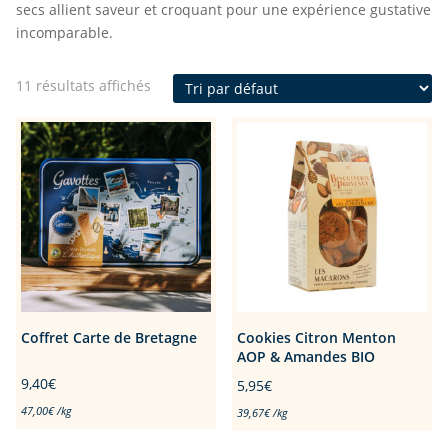
secs allient saveur et croquant pour une expérience gustative
incomparable.
11 résultats affichés
Coffret Carte de Bretagne
Cookies Citron Menton
AOP & Amandes BIO
9,40
€
5,95
€
47,00
€
/
kg
39,67
€
/
kg