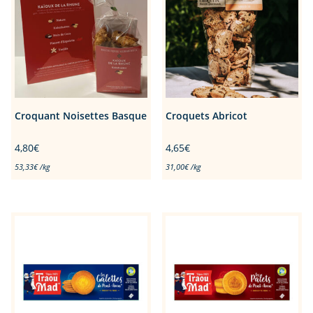
Croquant Noisettes Basque
Croquets Abricot
4,80
€
4,65
€
53,33
€
/
kg
31,00
€
/
kg