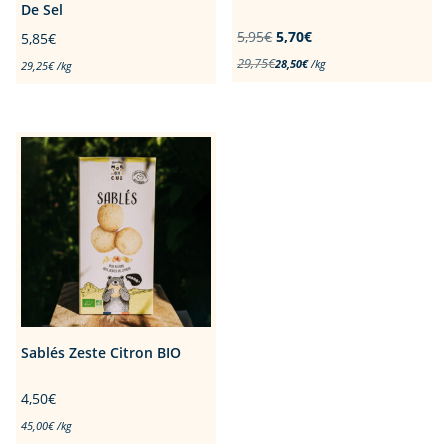
De Sel
Le
Le
5,95
€
5,70
€
5,85
€
prix
prix
29,75
€
28,50
€
/
kg
29,25
€
/
kg
initial
actuel
était :
est :
5,95€.
5,70€.
Sablés Zeste Citron BIO
4,50
€
45,00
€
/
kg