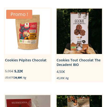
Promo !
Cookies Pépites Chocolat
Cookies Tout Chocolat The
Decadent BIO
Le
Le
5,95
€
5,22
€
4,50
€
prix
prix
39,67
€
34,80
€
/
kg
45,00
€
/
kg
initial
actuel
était :
est :
5,95€.
5,22€.