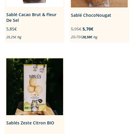
Sablé Cacao Brut & Fleur
Sablé ChocoNougat
De Sel
Le
Le
5,85
€
5,95
€
5,70
€
prix
prix
29,75
€
29,25
€
/
kg
28,50
€
/
kg
initial
actuel
était :
est :
5,95€.
5,70€.
Sablés Zeste Citron BIO