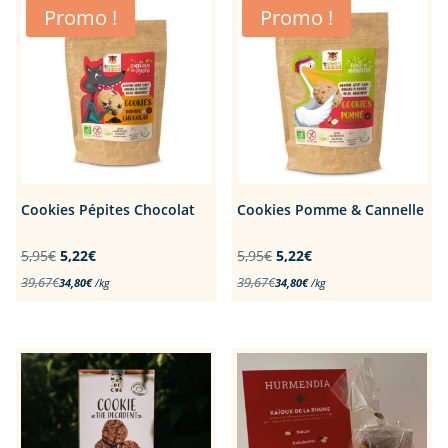
Promo !
Promo !
Cookies Pépites Chocolat
Cookies Pomme & Cannelle
Le
Le
Le
Le
5,95
€
5,22
€
5,95
€
5,22
€
prix
prix
prix
prix
39,67
€
39,67
€
34,80
€
/
kg
34,80
€
/
kg
initial
actuel
initial
actuel
était :
est :
était :
est :
5,95€.
5,22€.
5,95€.
5,22€.