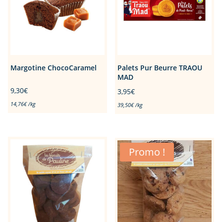
Margotine ChocoCaramel
Palets Pur Beurre TRAOU
MAD
9,30
€
3,95
€
14,76
€
/
kg
39,50
€
/
kg
Promo !