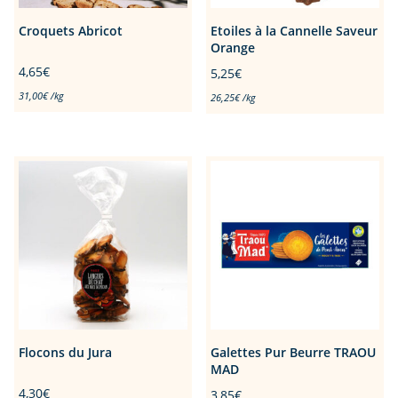
Croquets Abricot
Etoiles à la Cannelle Saveur
Orange
4,65
€
5,25
€
31,00
€
/
kg
26,25
€
/
kg
Flocons du Jura
Galettes Pur Beurre TRAOU
MAD
4,30
€
3,85
€