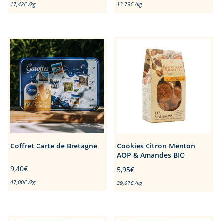
17,42
€
/
kg
13,79
€
/
kg
Coffret Carte de Bretagne
Cookies Citron Menton
AOP & Amandes BIO
9,40
€
5,95
€
47,00
€
/
kg
39,67
€
/
kg