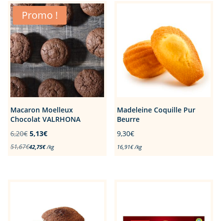
9,60€.
9,00€.
Promo !
Macaron Moelleux
Madeleine Coquille Pur
Chocolat VALRHONA
Beurre
Le
Le
6,20
€
5,13
€
9,30
€
prix
prix
51,67
€
42,75
€
/
kg
16,91
€
/
kg
initial
actuel
était :
est :
6,20€.
5,13€.