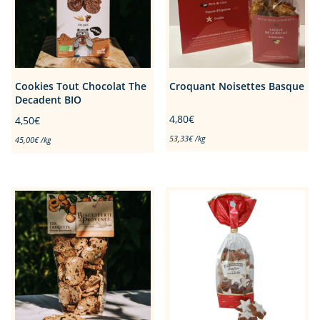
Cookies Tout Chocolat The
Croquant Noisettes Basque
Decadent BIO
4,80
€
4,50
€
53,33
€
/
kg
45,00
€
/
kg