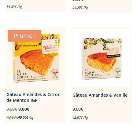
35,83
€
/
kg
38,50
€
/
kg
Promo !
Gâteau Amandes & Citron
Gâteau Amandes & Vanille
de Menton IGP
Le
Le
9,60
€
9,00
€
9,60
€
prix
prix
42,67
€
40,00
€
/
kg
42,67
€
/
kg
initial
actuel
était :
est :