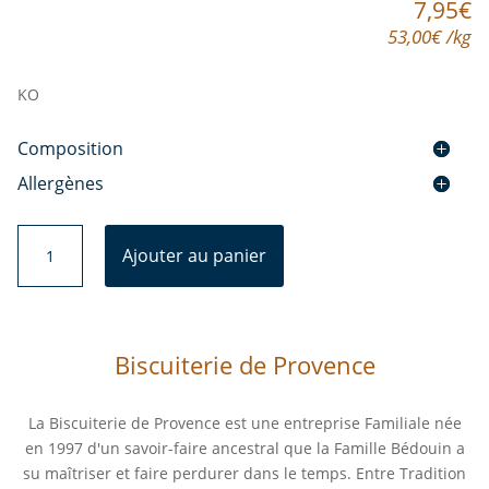
7,95
€
53,00
€
/
kg
KO
Composition
Allergènes
quantité
Ajouter au panier
de
Trio
des
Saveurs
Biscuiterie de Provence
La Biscuiterie de Provence est une entreprise Familiale née
en 1997 d'un savoir-faire ancestral que la Famille Bédouin a
su maîtriser et faire perdurer dans le temps. Entre Tradition