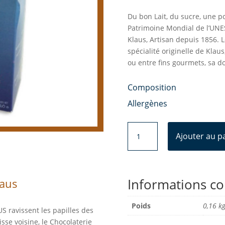
Du bon Lait, du sucre, une p
Patrimoine Mondial de l’UNES
Klaus, Artisan depuis 1856. L
spécialité originelle de Klaus
ou entre fins gourmets, sa d
Composition
Allergènes
quantité
Ajouter au p
de
Caramel
Veritable
Klaus
Informations c
laus
Sel
Salins
Poids
0,16 k
les
S ravissent les papilles des
Bains
sse voisine, le Chocolaterie