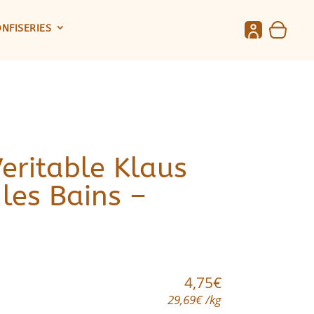
nfiseries
eritable Klaus
 les Bains –
4,75
€
29,69
€
/
kg