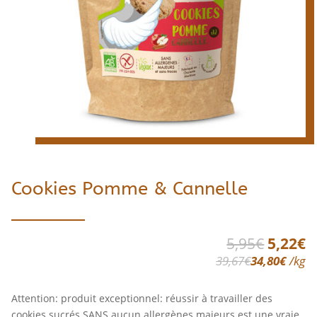
Cookies Pomme & Cannelle
Le
L
5,95
€
5,22
€
prix
p
39,67
€
34,80
€
/
kg
initial
a
était :
es
Attention: produit exceptionnel: réussir à travailler des
5,95€.
5
cookies sucrés SANS aucun allergènes majeurs est une vraie